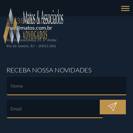
3861-1250
21
mail@matos.com.br
Rua da Assembléia 35, 6º Andar
Rio de Janeiro, RJ – 20011-001
RECEBA NOSSA NOVIDADES