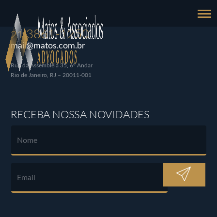
3861-1250
21
mail@matos.com.br
Rua da Assembléia 35, 6º Andar
Rio de Janeiro, RJ – 20011-001
RECEBA NOSSA NOVIDADES