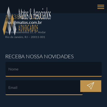
3861-1250
21
mail@matos.com.br
Rua da Assembléia 35, 6º Andar
Rio de Janeiro, RJ – 20011-001
RECEBA NOSSA NOVIDADES