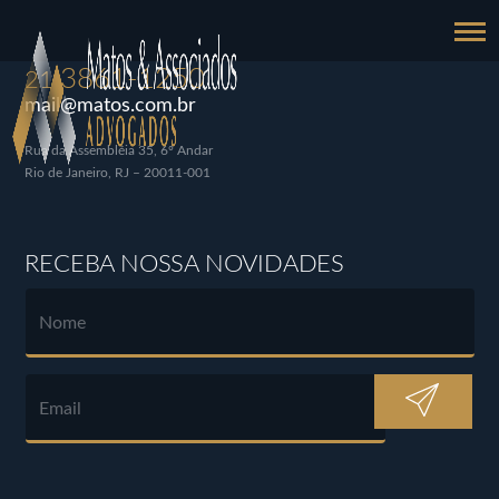
3861-1250
21
mail@matos.com.br
Rua da Assembléia 35, 6º Andar
Rio de Janeiro, RJ – 20011-001
RECEBA NOSSA NOVIDADES