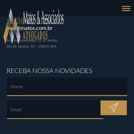
3861-1250
21
mail@matos.com.br
Rua da Assembléia 35, 6º Andar
Rio de Janeiro, RJ – 20011-001
RECEBA NOSSA NOVIDADES