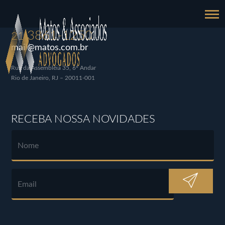
3861-1250
21
mail@matos.com.br
Rua da Assembléia 35, 6º Andar
Rio de Janeiro, RJ – 20011-001
RECEBA NOSSA NOVIDADES