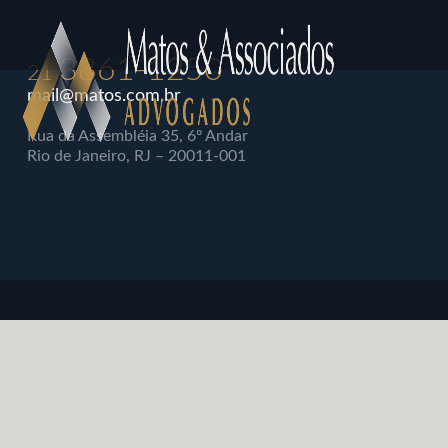
3861-1250
21
mail@matos.com.br
Rua da Assembléia 35, 6º Andar
Rio de Janeiro, RJ – 20011-001