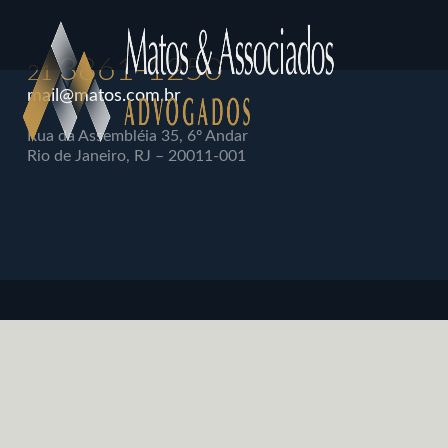
3861-1250
21
mail@matos.com.br
Rua da Assembléia 35, 6º Andar
Rio de Janeiro, RJ – 20011-001