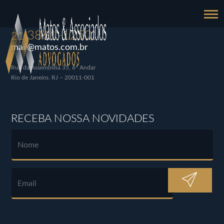
3861-1250
21
mail@matos.com.br
Rua da Assembléia 35, 6º Andar
Rio de Janeiro, RJ – 20011-001
RECEBA NOSSA NOVIDADES