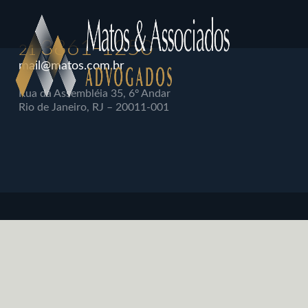
3861-1250
21
mail@matos.com.br
Rua da Assembléia 35, 6º Andar
Rio de Janeiro, RJ – 20011-001