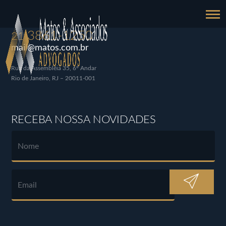
3861-1250
21
mail@matos.com.br
Rua da Assembléia 35, 6º Andar
Rio de Janeiro, RJ – 20011-001
RECEBA NOSSA NOVIDADES