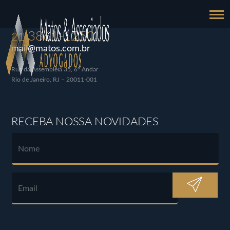
3861-1250
21
mail@matos.com.br
Rua da Assembléia 35, 6º Andar
Rio de Janeiro, RJ – 20011-001
RECEBA NOSSA NOVIDADES