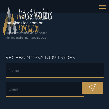
3861-1250
21
mail@matos.com.br
Rua da Assembléia 35, 6º Andar
Rio de Janeiro, RJ – 20011-001
RECEBA NOSSA NOVIDADES