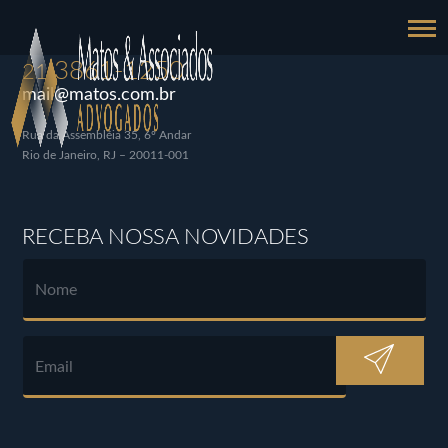
3861-1250
21
mail@matos.com.br
Rua da Assembléia 35, 6º Andar
Rio de Janeiro, RJ – 20011-001
RECEBA NOSSA NOVIDADES