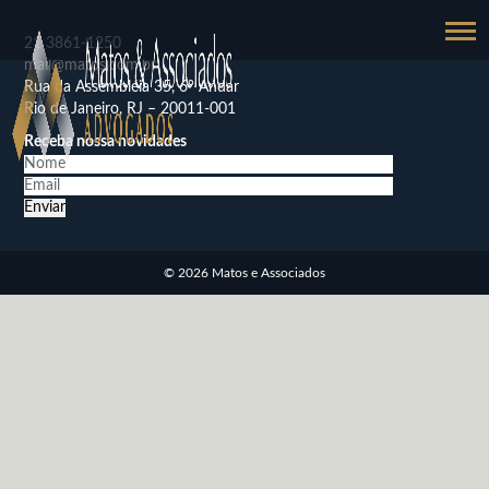
21
3861-1250
mail@matos.com.br
Rua da Assembléia 35, 6º Andar
Rio de Janeiro, RJ – 20011-001
Receba nossa novidades
© 2026 Matos e Associados