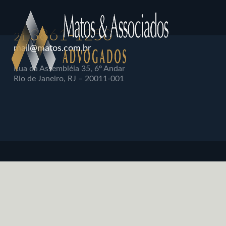
3861-1250
21
mail@matos.com.br
Rua da Assembléia 35, 6º Andar
Rio de Janeiro, RJ – 20011-001