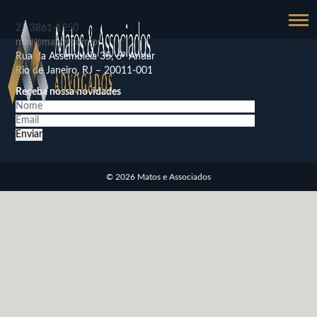
21
3861-1250
mail@matos.com.br
Rua da Assembléia 35, 6º Andar
Rio de Janeiro, RJ – 20011-001
Receba nossa novidades
© 2026 Matos e Associados