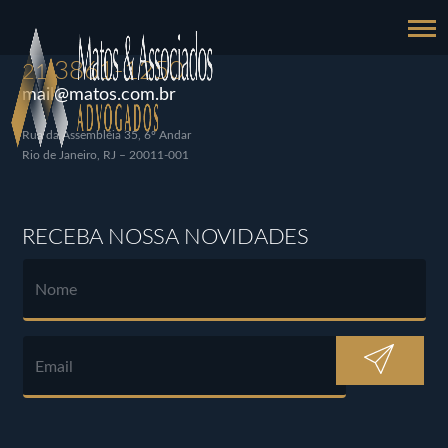
3861-1250
21
mail@matos.com.br
Rua da Assembléia 35, 6º Andar
Rio de Janeiro, RJ – 20011-001
RECEBA NOSSA NOVIDADES