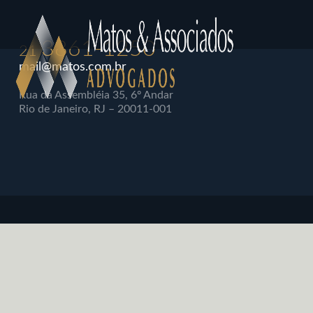
3861-1250
21
mail@matos.com.br
Rua da Assembléia 35, 6º Andar
Rio de Janeiro, RJ – 20011-001