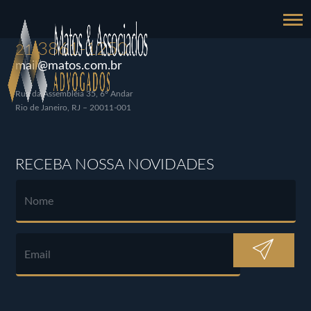
3861-1250
21
mail@matos.com.br
Rua da Assembléia 35, 6º Andar
Rio de Janeiro, RJ – 20011-001
RECEBA NOSSA NOVIDADES