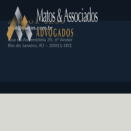
3861-1250
21
mail@matos.com.br
Rua da Assembléia 35, 6º Andar
Rio de Janeiro, RJ – 20011-001