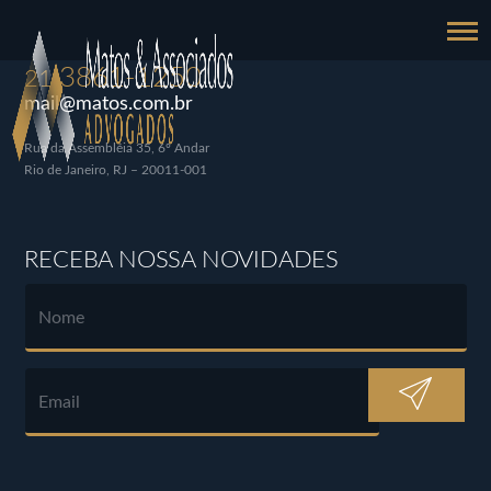
3861-1250
21
mail@matos.com.br
Rua da Assembléia 35, 6º Andar
Rio de Janeiro, RJ – 20011-001
RECEBA NOSSA NOVIDADES