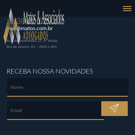
3861-1250
21
mail@matos.com.br
Rua da Assembléia 35, 6º Andar
Rio de Janeiro, RJ – 20011-001
RECEBA NOSSA NOVIDADES