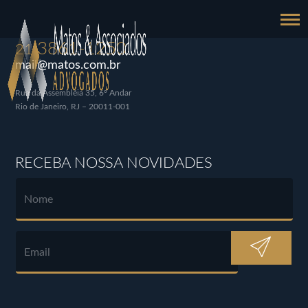
3861-1250
21
mail@matos.com.br
Rua da Assembléia 35, 6º Andar
Rio de Janeiro, RJ – 20011-001
RECEBA NOSSA NOVIDADES