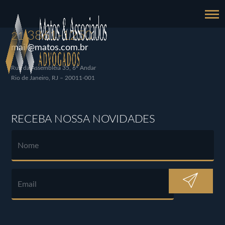
3861-1250
21
mail@matos.com.br
Rua da Assembléia 35, 6º Andar
Rio de Janeiro, RJ – 20011-001
RECEBA NOSSA NOVIDADES