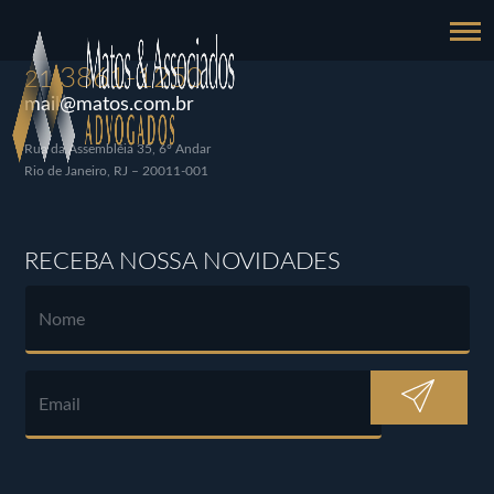
3861-1250
21
mail@matos.com.br
Rua da Assembléia 35, 6º Andar
Rio de Janeiro, RJ – 20011-001
RECEBA NOSSA NOVIDADES